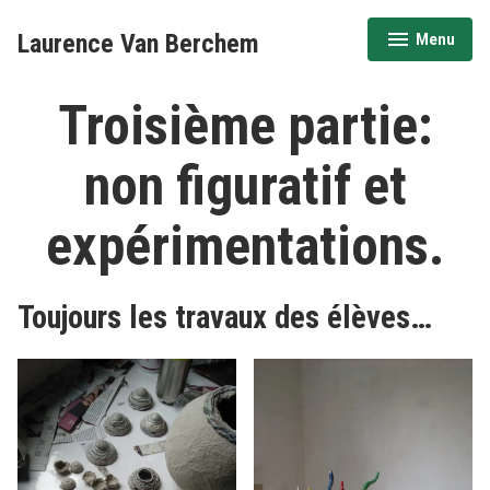
Accéder
Laurence Van Berchem
Menu
au
déplié
réduit
contenu
Troisième partie:
non figuratif et
expérimentations.
Toujours les travaux des élèves…