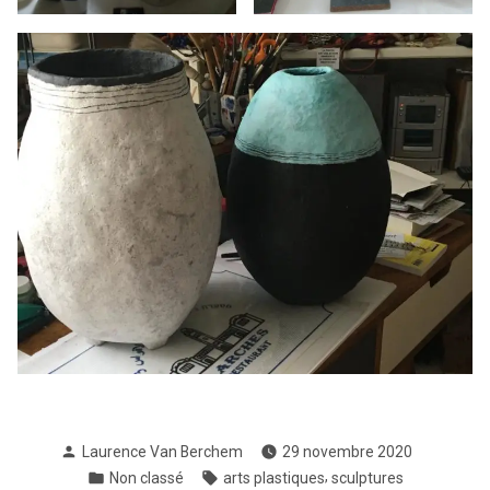
Publié
Laurence Van Berchem
29 novembre 2020
par
Publié
Étiquettes :
,
Non classé
arts plastiques
sculptures