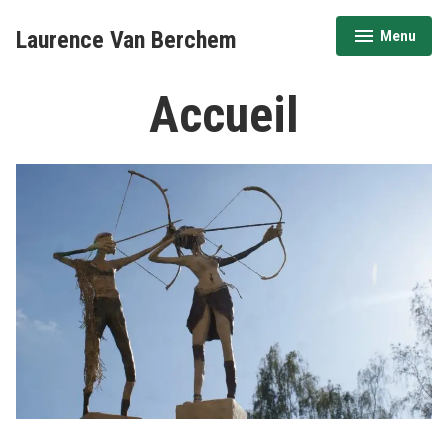
Accéder
Laurence Van Berchem
Menu
au
déplié
réduit
contenu
Accueil