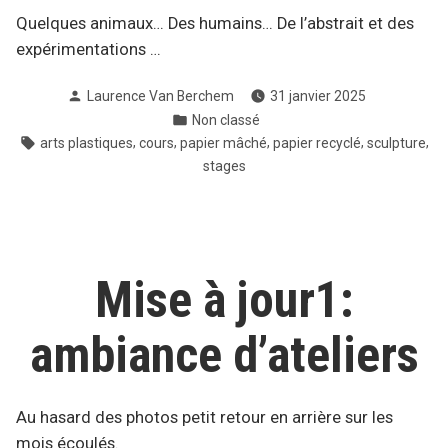
Quelques animaux… Des humains… De l’abstrait et des
expérimentations …
Publié
Laurence Van Berchem
31 janvier 2025
par
Publié
Non classé
dans
Étiquettes :
,
,
,
,
,
arts plastiques
cours
papier mâché
papier recyclé
sculpture
stages
Mise à jour1:
ambiance d’ateliers
Au hasard des photos petit retour en arrière sur les
mois écoulés.