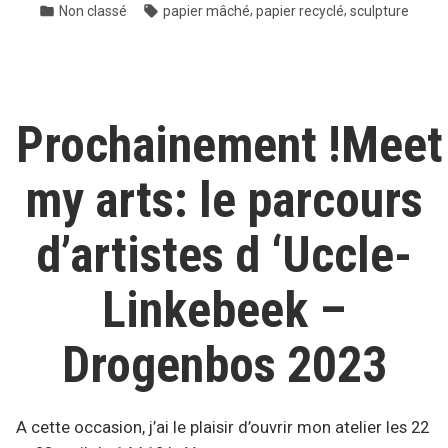
par
Publié
Étiquettes :
,
,
Non classé
papier mâché
papier recyclé
sculpture
dans
Prochainement !Meet
my arts: le parcours
d’artistes d ‘Uccle-
Linkebeek –
Drogenbos 2023
A cette occasion, j’ai le plaisir d’ouvrir mon atelier les 22