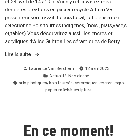
et 23 avril de 14 à19 h .Vous y retrouverez mes
dernières créations en papier recyclé Adrien VR
présentera son travail du bois local, judicieusement
sélectionné.Bois tournés indigènes, (bols , plats,vase,s
et,tables) Vous découvrirez aussi : les encres et
acryliques d’Alice Guitton Les céramiques de Betty
« Prochainement !Meet
Lire la suite
my
Publié
Laurence Van Berchem
12 avril 2023
arts:
par
Publié
,
Actualité
Non classé
le
dans
Étiquettes :
,
,
,
,
,
arts plastiques
bois tournés
céramiques
encres
expo
parcours
,
papier mâché
sculpture
d’artistes
d
‘Uccle-
Linkebeek
En ce moment!
–
Drogenbos