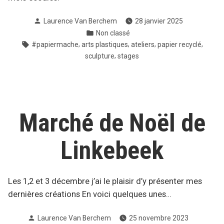
Publié
Laurence Van Berchem
28 janvier 2025
par
Publié
Non classé
dans
Étiquettes :
,
,
,
,
#papiermache
arts plastiques
ateliers
papier recyclé
,
sculpture
stages
Marché de Noël de
Linkebeek
Les 1,2 et 3 décembre j’ai le plaisir d’y présenter mes
dernières créations En voici quelques unes…
Publié
Laurence Van Berchem
25 novembre 2023