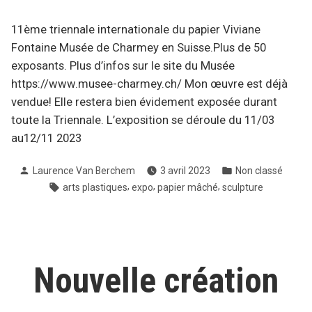
2023 »
11ème triennale internationale du papier Viviane
Fontaine Musée de Charmey en Suisse.Plus de 50
exposants. Plus d’infos sur le site du Musée
https://www.musee-charmey.ch/ Mon œuvre est déjà
vendue! Elle restera bien évidement exposée durant
toute la Triennale. L’exposition se déroule du 11/03
au12/11 2023
Publié
Publié
Laurence Van Berchem
3 avril 2023
Non classé
par
dans
Étiquettes :
,
,
,
arts plastiques
expo
papier mâché
sculpture
Nouvelle création