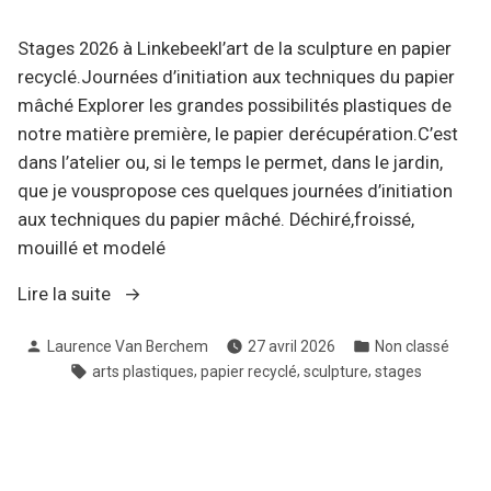
Stages 2026 à Linkebeekl’art de la sculpture en papier
recyclé.Journées d’initiation aux techniques du papier
mâché Explorer les grandes possibilités plastiques de
notre matière première, le papier derécupération.C’est
dans l’atelier ou, si le temps le permet, dans le jardin,
que je vouspropose ces quelques journées d’initiation
aux techniques du papier mâché. Déchiré,froissé,
mouillé et modelé
« prochains
Lire la suite
stages
Publié
Publié
Laurence Van Berchem
27 avril 2026
Non classé
d’été »
par
dans
Étiquettes :
,
,
,
arts plastiques
papier recyclé
sculpture
stages