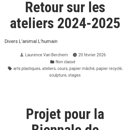
Retour sur les
ateliers 2024-2025
Divers L’animal L’humain
Publié
Laurence Van Berchem
20 février 2026
par
Publié
Non classé
dans
Étiquettes :
,
,
,
,
,
arts plastiques
ateliers
cours
papier mâché
papier recyclé
,
sculpture
stages
Projet pour la