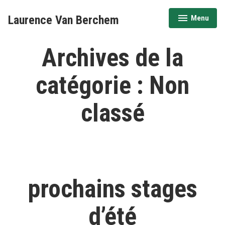
Accéder
Laurence Van Berchem
Menu
au
déplié
réduit
contenu
Archives de la
catégorie :
Non
classé
prochains stages
d’été