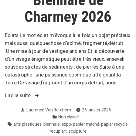
Biennale de
Charmey 2026
Eclats Le mot éclat m’évoque à la fois un objet précieux
mais aussi quelquechose d’abîmé, fragmenté,détruit
.Une mise à jour de vestiges anciens.Et la découverte
d’un visage énigmatique peut être très vieux, enseveli
sousdes strates de sédiments , de pierres,Suite à une
catastrophe , une puissance cosmique atteignant la
Terre.Ce visage,fragment d’un corps détruit, nous
« Projet
Lire la suite
pour
Publié
Laurence Van Berchem
26 janvier 2026
la
par
Publié
Non classé
Biennale
dans
Étiquettes :
,
,
,
,
,
arts plastiques
biennale
expo
papier mâché
papier recyclé
de
,
recup'art
sculpture
Charmey