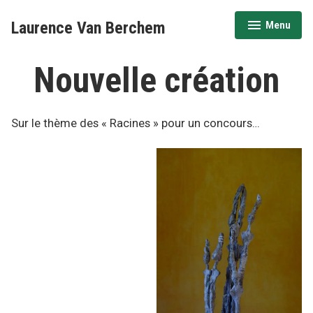
Accéder
Laurence Van Berchem
Menu
au
déplié
réduit
contenu
Nouvelle création
Sur le thème des « Racines » pour un concours…