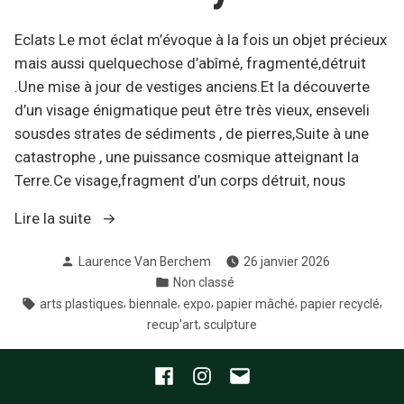
Eclats Le mot éclat m’évoque à la fois un objet précieux
mais aussi quelquechose d’abîmé, fragmenté,détruit
.Une mise à jour de vestiges anciens.Et la découverte
d’un visage énigmatique peut être très vieux, enseveli
sousdes strates de sédiments , de pierres,Suite à une
catastrophe , une puissance cosmique atteignant la
Terre.Ce visage,fragment d’un corps détruit, nous
« Projet
Lire la suite
pour
Publié
Laurence Van Berchem
26 janvier 2026
la
par
Publié
Non classé
Biennale
dans
Étiquettes :
,
,
,
,
,
arts plastiques
biennale
expo
papier mâché
papier recyclé
de
,
recup'art
sculpture
Charmey
2026 »
Facebook
Instagram
Email