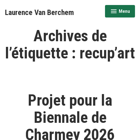
Accéder
Laurence Van Berchem
Menu
au
déplié
réduit
contenu
Archives de
l’étiquette :
recup’art
Projet pour la
Biennale de
Charmey 2026