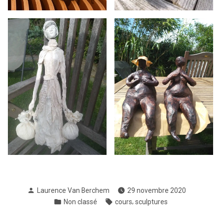
Publié
Laurence Van Berchem
29 novembre 2020
par
Publié
Étiquettes :
,
Non classé
cours
sculptures
dans