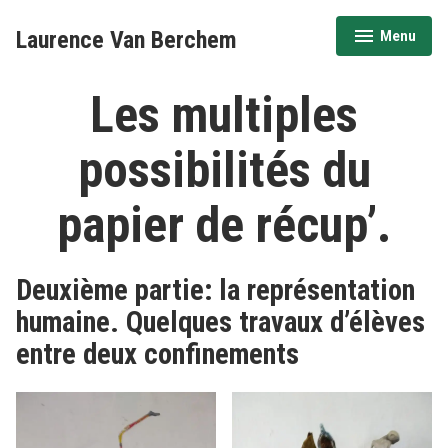
Accéder
Laurence Van Berchem
Menu
au
déplié
réduit
contenu
Les multiples
possibilités du
papier de récup’.
Deuxième partie: la représentation
humaine. Quelques travaux d’élèves
entre deux confinements