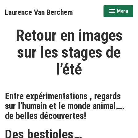
Accéder
Laurence Van Berchem
Menu
au
déplié
réduit
contenu
Retour en images
sur les stages de
l’été
Entre expérimentations , regards
sur l’humain et le monde animal….
de belles découvertes!
Des bestioles…