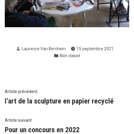
Publié
Laurence Van Berchem
15 septembre 2021
par
Publié
Non classé
dans
Navigation
Article
Article précédent
précédent :
l’art de la sculpture en papier recyclé
de
l’article
Article
Article suivant
suivant
Pour un concours en 2022