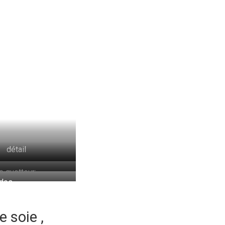
détail
le guetteur;
 dos
ons:60x66x13 cm
 soie ,