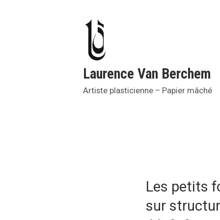
Accéder
au
contenu
Laurence Van Berchem
Artiste plasticienne – Papier mâché
Les petits f
sur structu