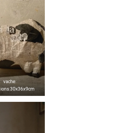
vache:
ions:30x36x9cm