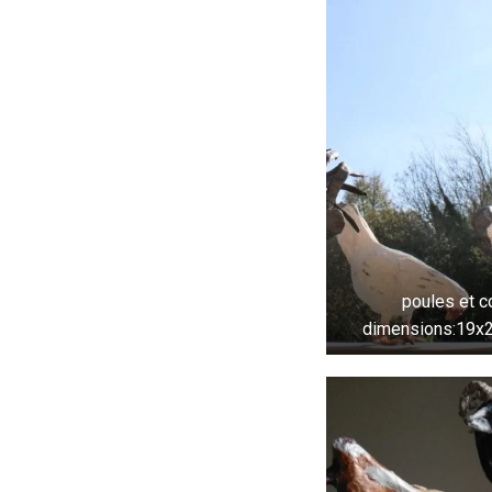
poules et c
dimensions:19x