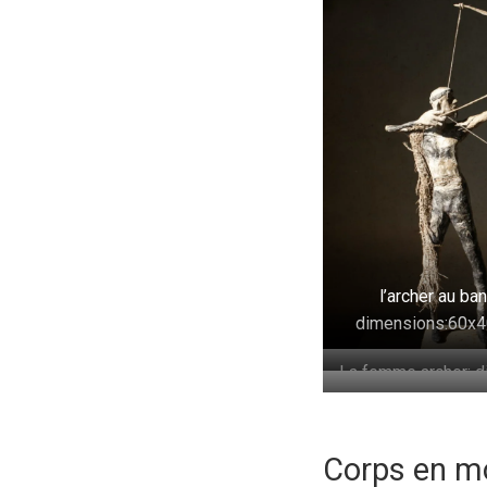
l’archer au ba
dimensions:60x
La femme archer: 
59x40x13 
Corps en mo