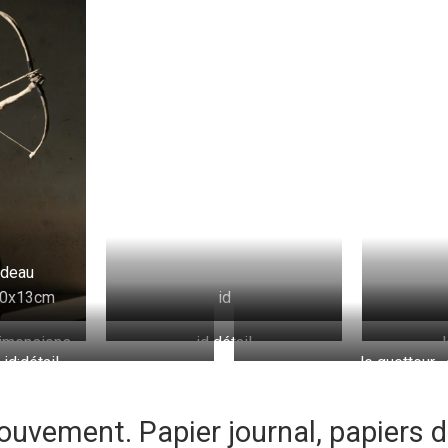
ndeau
40x13cm
id
dimensions
id détail
id;détail
le guetteur ,
cm
dimensi
uvement. Papier journal, papiers de