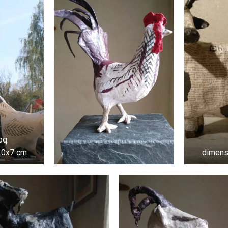
oq:
20x7 cm
dimens