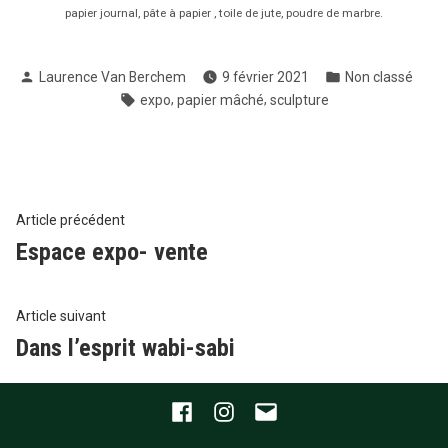
papier journal, pâte à papier , toile de jute, poudre de marbre.
Publié
Publié
Laurence Van Berchem
9 février 2021
Non classé
par
dans
Étiquettes :
,
,
expo
papier mâché
sculpture
Navigation
Article
Article précédent
précédent :
Espace expo- vente
de
l’article
Article
Article suivant
suivant
Dans l’esprit wabi-sabi
:
Facebook
Instagram
Email