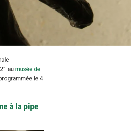
nale
021 au
musée de
st programmée le 4
me à la pipe