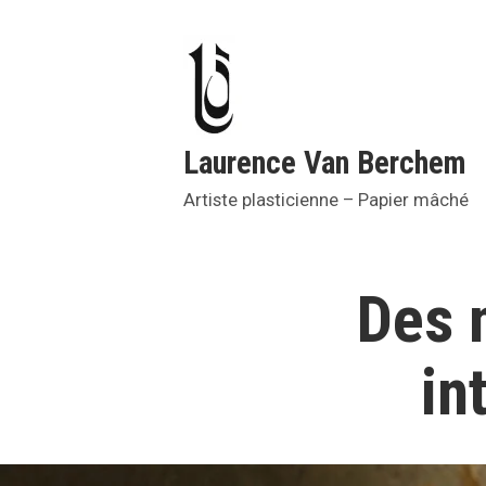
Accéder
au
contenu
Laurence Van Berchem
Artiste plasticienne – Papier mâché
Des n
in